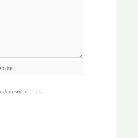
site
 budem komentirao.