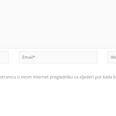
Email*
Web
-stranicu u ovom internet pregledniku za sljedeći put kada