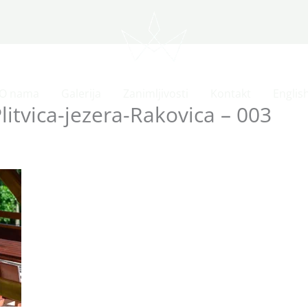
O nama
Galerija
Zanimljivosti
Kontakt
Englis
tvica-jezera-Rakovica – 003
2023