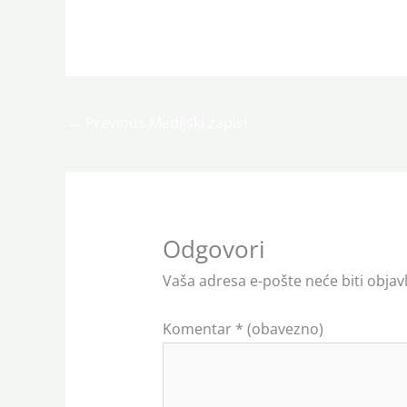
←
Previous Medijski zapisi
Odgovori
Vaša adresa e-pošte neće biti objavl
Komentar
* (obavezno)