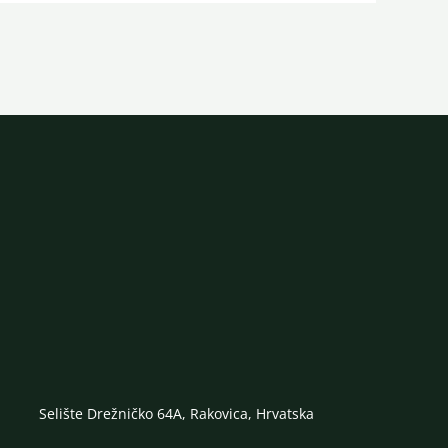
Selište Drežničko 64A, Rakovica, Hrvatska