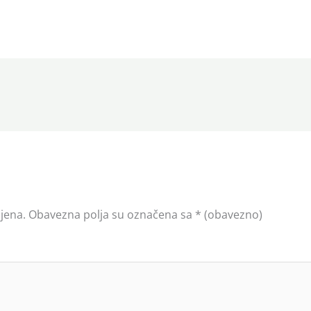
jena.
Obavezna polja su označena sa
* (obavezno)