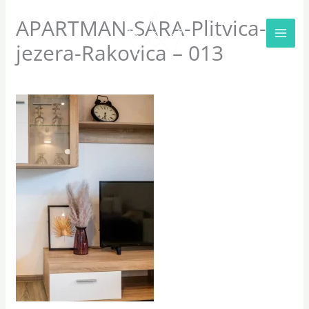
Skip
APARTMAN-SARA-Plitvica-
to
jezera-Rakovica – 013
content
Leave a Comment
/ By
sara
/
09/08/2023